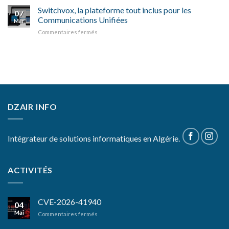
Switchvox, la plateforme tout inclus pour les
07
Communications Unifiées
Mar
sur
Commentaires fermés
Switchvox,
la
plateforme
tout
inclus
pour
les
Communications
DZAIR INFO
Unifiées
Intégrateur de solutions informatiques en Algérie.
ACTIVITÉS
CVE-2026-41940
04
Mai
sur
Commentaires fermés
CVE-